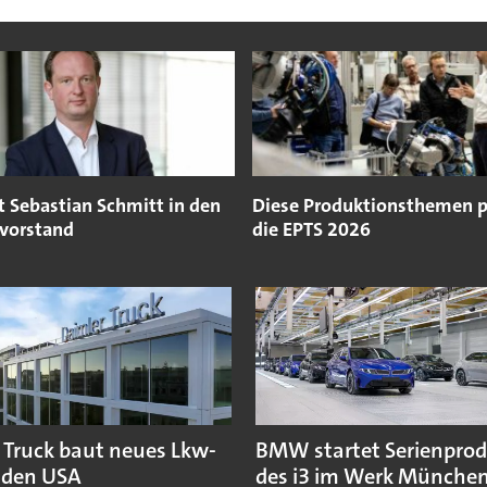
t Sebastian Schmitt in den
Diese Produktionsthemen 
vorstand
die EPTS 2026
 Truck baut neues Lkw-
BMW startet Serienpro
 den USA
des i3 im Werk Münche