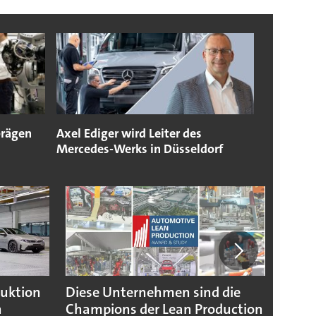
prägen
Axel Ediger wird Leiter des
Mercedes-Werks in Düsseldorf
duktion
Diese Unternehmen sind die
Puebl
n
Champions der Lean Production
VW G