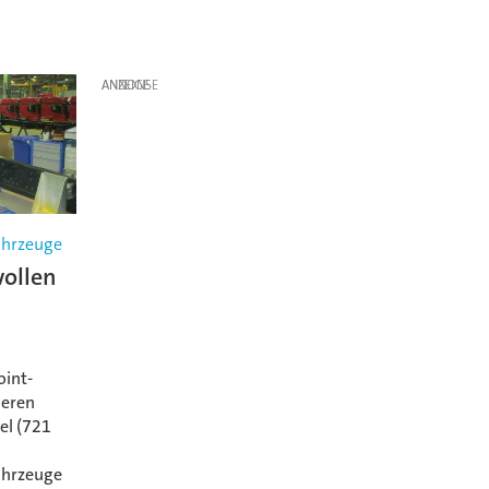
ANZEIGE
ahrzeuge
ollen
oint-
ieren
el (721
ahrzeuge