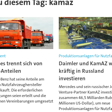
 zu diesem Tag: kamaz
ent
Produktionsanlagen für Nutzf
s trennt sich von
Daimler und KamAZ w
Anteilen
kräftig in Russland
investieren
Benz hat seine Anteile am
n Nutzfahrzeughersteller
Mercedes und sein russischer J
kauft. Die erforderlichen
Venture-Partner KamAZ invest
ngen seien erteilt und die
zusammen 46,5 Milliarden Rub
chen Vereinbarungen umgesetzt
Millionen US-Dollar), um neue
Produktionsanlagen für Nutzf