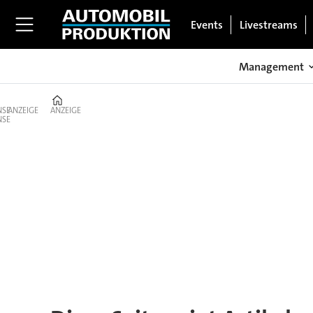
Events
Livestreams
Management
Home
ANZEIGE
ANZEIGE
Tag:
kamaz