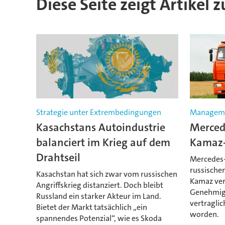
Diese Seite zeigt Artikel
Strategie unter Extrembedingungen
Managem
Kasachstans Autoindustrie
Mercede
balanciert im Krieg auf dem
Kamaz-
Drahtseil
Mercedes-
russische
Kasachstan hat sich zwar vom russischen
Kamaz ver
Angriffskrieg distanziert. Doch bleibt
Genehmigu
Russland ein starker Akteur im Land.
vertragli
Bietet der Markt tatsächlich „ein
worden.
spannendes Potenzial“, wie es Skoda