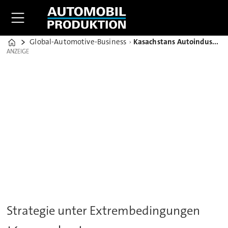
Global-Automotive-Business
Kasachstans Autoindustrie balanciert im Krieg auf dem Drahtseil
Home
ANZEIGE
ANZEIGE
Strategie unter Extrembedingungen