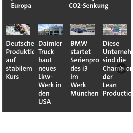
Europa
CO2-Senkung
Deutsche
Daimler
BMW
Diese
Produktion
Truck
startet
Unterne
auf
baut
Serienproduktion
sind die
stabilem
neues
des i3
Champion
Kurs
Lkw-
im
der
Werk in
Werk
Lean
den
München
Productio
USA