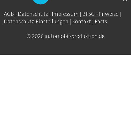
AGB
|
Datenschutz
|
Impressum
|
BFSG-Hinweise
|
Datenschutz-Einstellungen
|
Kontakt
|
Facts
© 2026 automobil-produktion.de