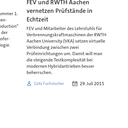
FEV und RWTH Aachen
vernetzen Prüfstände in
Nummer 1.
Echtzeit
hen-
oduction”
FEV und Mitarbeiter des Lehrstuhls für
 der
Verbrennungskraftmaschinen der RWTH
ofer-
Aachen University (VKA) setzen virtuelle
logie.
Verbindung zwischen zwei
Prüfeinrichtungen um. Damit will man
die steigende Testkomplexität bei
modernen Hybridantrieben besser
beherrschen.
29. Juli 2015
Götz Fuchslocher