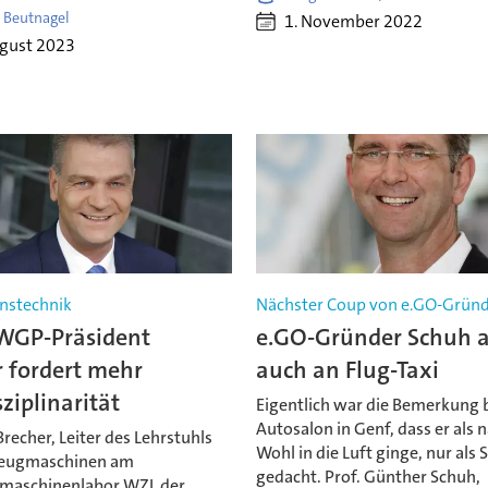
 Beutnagel
1. November 2022
ugust 2023
nstechnik
Nächster Coup von e.GO-Grün
WGP-Präsident
e.GO-Gründer Schuh a
 fordert mehr
auch an Flug-Taxi
sziplinarität
Eigentlich war die Bemerkung
Autosalon in Genf, dass er als 
Brecher, Leiter des Lehrstuhls
Wohl in die Luft ginge, nur als 
zeugmaschinen am
gedacht. Prof. Günther Schuh,
maschinenlabor WZL der