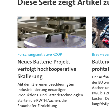
Diese Seite zeigt Artikel
Forschungsinitiative KOOP
Break-eve
Neues Batterie-Projekt
Batteri
verfolgt hochkooperative
profita
Skalierung
Der Aufbau
der EU wi
Mit dem Ziel einer beschleunigten
Aachen u
Industrialisierung neuartiger
PwC bis 2
Produktions- und Batterietechnologien
kosten. D
starten die RWTH Aachen, die
langfristig
Fraunhofer-Einrichtung