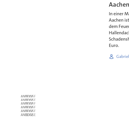
Aache
In einer 
Aachen is
dem Feuer 
Hallendach
Schadensh
Euro.
Gabrie
ANZEIGE
ANZEIGE
ANZEIGE
ANZEIGE
ANZEIGE
ANZEIGE