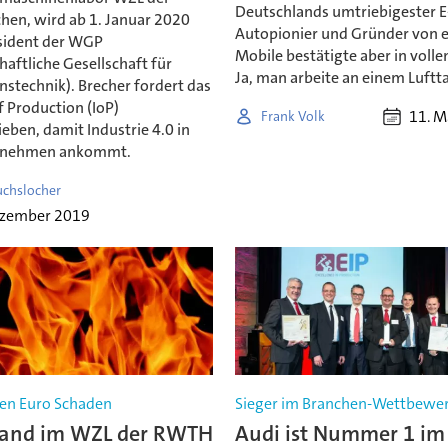
Deutschlands umtriebigester E
en, wird ab 1. Januar 2020
Autopionier und Gründer von 
sident der WGP
Mobile bestätigte aber in volle
aftliche Gesellschaft für
Ja, man arbeite an einem Luftta
stechnik). Brecher fordert das
f Production (IoP)
11. M
Frank Volk
eben, damit Industrie 4.0 in
rnehmen ankommt.
uchslocher
ezember 2019
nen Euro Schaden
Sieger im Branchen-Wettbewe
and im WZL der RWTH
Audi ist Nummer 1 im