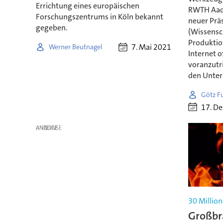
Errichtung eines europäischen
RWTH Aach
Forschungszentrums in Köln bekannt
neuer Prä
gegeben.
(Wissensch
Produktion
7. Mai 2021
Werner Beutnagel
Internet o
voranzutri
den Unte
Götz F
17. D
ANZEIGE
30 Millio
Großbr