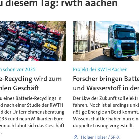
 zu diesem Tag: rwth aachen
n schon vor 2035
Projekt der RWTH Aachen
e-Recycling wird zum
Forscher bringen Batt
blen Geschäft
und Wasserstoff in de
 eines Batterie-Recyclings in
Der Lkw der Zukunft soll elektr
rd nach einer Studie der RWTH
fahren. Noch ist allerdings unkl
nd der Unternehmensberatung
nötige Energie an Bord kommt
035 rund neun Milliarden Euro
Wissenschaftler haben nun ein
ennoch lohnt sich das Geschäft
doppelte Lösung vorgestellt.
.
Holger Holzer / SP-X