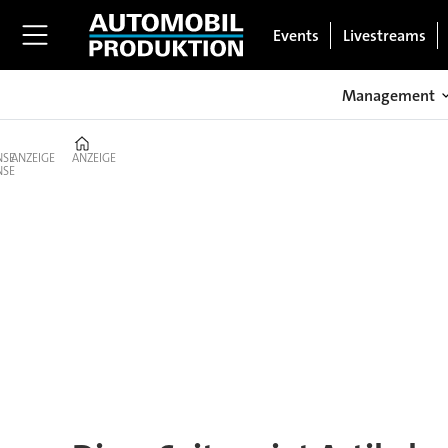
Events
Livestreams
Management
Home
ANZEIGE
ANZEIGE
Tag:
rwth
aachen