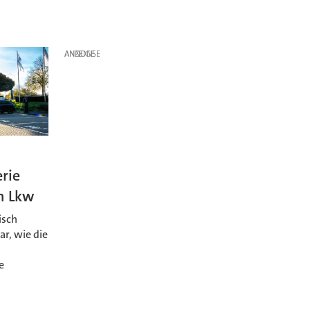
ANZEIGE
erie
n Lkw
isch
ar, wie die
.
e