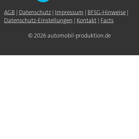
AGB
|
Datenschutz
|
Impressum
|
BFSG-Hinweise
|
Datenschutz-Einstellungen
|
Kontakt
|
Facts
© 2026 automobil-produktion.de