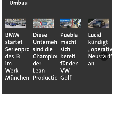
Umbau
Puebla
Lucid
Darum
Das
nehmen
macht
kündigt
schöpft
weltwei
e
sich
„operativen
die
Produkt
ions
bereit
Neustart“
Autoindustrie
von
für den
an
jetzt
BMW
VW
Hoffnung
tion
Golf