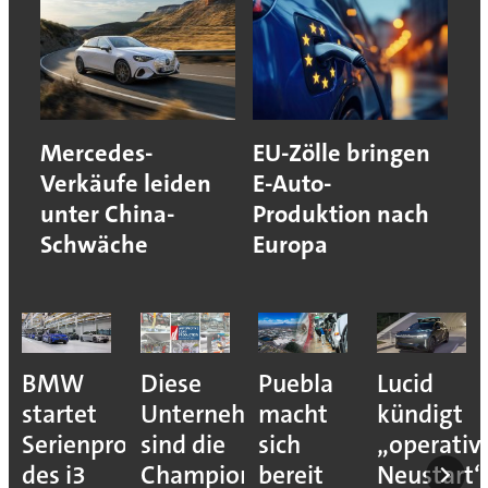
Mercedes-
EU-Zölle bringen
Verkäufe leiden
E-Auto-
unter China-
Produktion nach
Schwäche
Europa
BMW
Diese
Puebla
Lucid
startet
Unternehmen
macht
kündigt
Serienproduktion
sind die
sich
„operativ
des i3
Champions
bereit
Neustart“