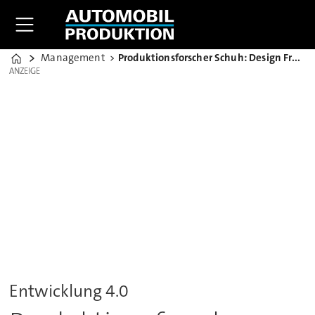
Management
Produktionsforscher Schuh: Design Freeze war gestern
Home
ANZEIGE
ANZEIGE
Entwicklung 4.0