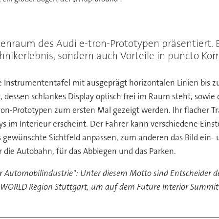
nraum des Audi e-tron-Prototypen präsentiert. Ein
hnikerlebnis, sondern auch Vorteile in puncto Kom
Instrumententafel mit ausgeprägt horizontalen Linien bis zu 
dessen schlankes Display optisch frei im Raum steht, sowie d
ron-Prototypen zum ersten Mal gezeigt werden. Ihr flacher Trä
ys im Interieur erscheint. Der Fahrer kann verschiedene Eins
as gewünschte Sichtfeld anpassen, zum anderen das Bild ein
r die Autobahn, für das Abbiegen und das Parken.
r Automobilindustrie": Unter diesem Motto sind Entscheider 
ORWORLD Region Stuttgart, um auf dem Future Interior Summit