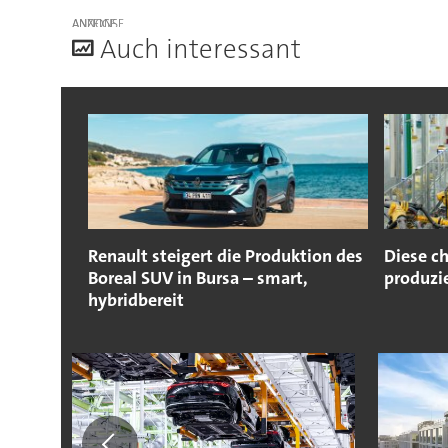
ANZEIGE
A
uch interessant
Renault steigert die Produktion des
Diese c
Boreal SUV in Bursa – smart,
produzi
hybridbereit