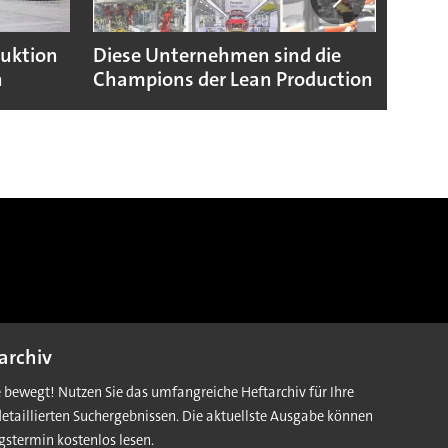
duktion
Diese Unternehmen sind die
Puebl
n
Champions der Lean Production
VW G
archiv
e bewegt! Nutzen Sie das umfangreiche Heftarchiv für Ihre
detaillierten Suchergebnissen. Die aktuellste Ausgabe können
gstermin kostenlos lesen.