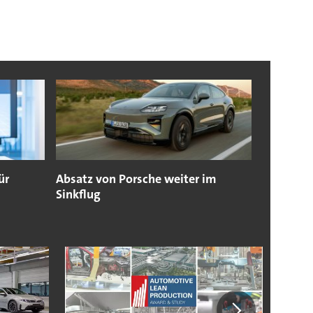
ür
Absatz von Porsche weiter im
Sinkflug