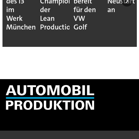
des i3
Champions
bereit
Neustart“
im
der
für den
an
Werk
Lean
VW
München
Production
Golf