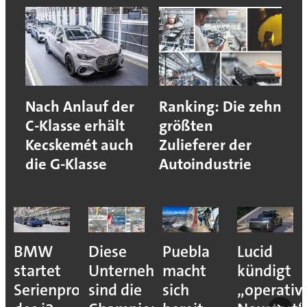
Nach Anlauf der
Ranking: Die zehn
C-Klasse erhält
größten
Kecskemét auch
Zulieferer der
die G-Klasse
Autoindustrie
BMW
Diese
Puebla
Lucid
startet
Unternehmen
macht
kündigt
Serienproduktion
sind die
sich
„operativ