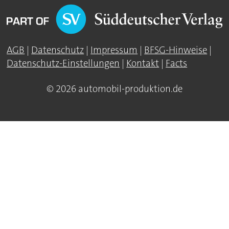
AGB
|
Datenschutz
|
Impressum
|
BFSG-Hinweise
|
Datenschutz-Einstellungen
|
Kontakt
|
Facts
© 2026 automobil-produktion.de