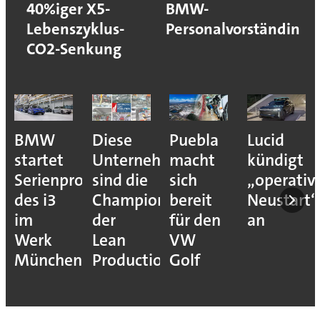
40%iger X5-
BMW-
Lebenszyklus-
Personalvorständin
CO2-Senkung
Puebla
Lucid
Darum
Das
ehmen
macht
kündigt
schöpft
weltweit
sich
„operativen
die
Produkti
ons
bereit
Neustart“
Autoindustrie
von
für den
an
jetzt
BMW
VW
Hoffnung
ion
Golf