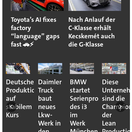
Toyota’s AI fixes
Nach Anlauf der
factory
C-Klasse erhält
“language” gaps
Kecskemét auch
fast 🚗⚡
die G-Klasse
Deutsche
Daimler
BMW
Diese
Produktion
Truck
startet
Unterne
auf
baut
Serienproduktion
sind die
stabilem
neues
des i3
Champion
Kurs
Lkw-
im
der
Werk in
Werk
Lean
den
München
Productio