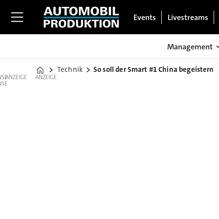
Events
Livestreams
Management
Technik
So soll der Smart #1 China begeistern
Home
ANZEIGE
ANZEIGE