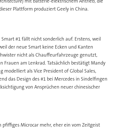
rchitecture
) mit batterie-elektrischem Antrieb, die
dieser Plattform produziert Geely in China.
art #1 fällt nicht sonderlich auf. Erstens, weil
weil der neue Smart keine Ecken und Kanten
hwister nicht als Chauffeurfahrzeuge genutzt,
zen Frauen am Lenkrad. Tatsächlich bestätigt Mandy
odelliert als Vice President of Global Sales,
end das Design des #1 bei Mercedes in Sindelfingen
cksichtigung von Ansprüchen neuer chinesischer
pfiffiges Microcar mehr, eher ein vom Zeitgeist