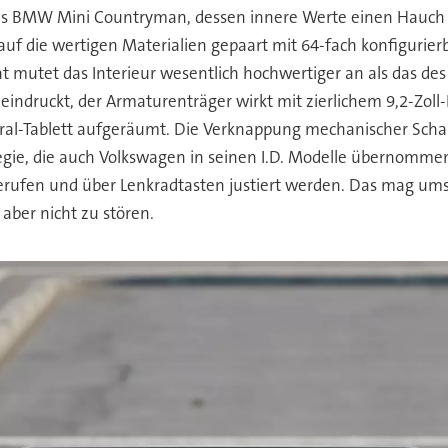
des BMW Mini Countryman, dessen innere Werte einen Hauch
t auf die wertigen Materialien gepaart mit 64-fach konfiguri
t mutet das Interieur wesentlich hochwertiger an als das des
indruckt, der Armaturenträger wirkt mit zierlichem 9,2-Zoll-
tral-Tablett aufgeräumt. Die Verknappung mechanischer Schalt
egie, die auch Volkswagen in seinen I.D. Modelle übernommen
fen und über Lenkradtasten justiert werden. Das mag umst
aber nicht zu stören.