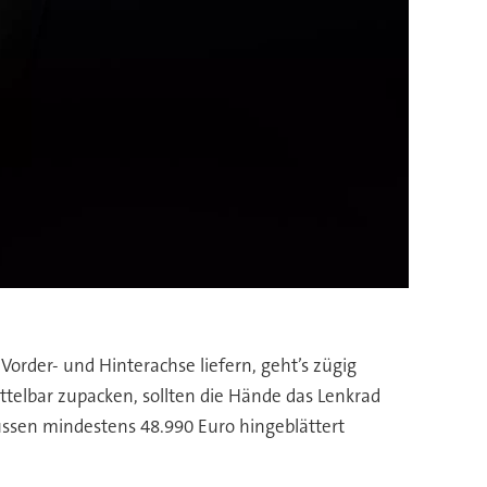
order- und Hinterachse liefern, geht’s zügig
lbar zupacken, sollten die Hände das Lenkrad
üssen mindestens 48.990 Euro hingeblättert