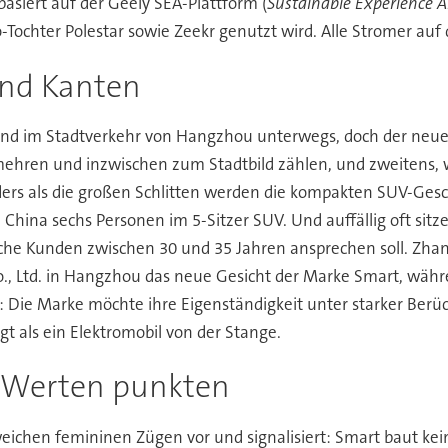
siert auf der Geely SEA-Plattform (
Sustainable Experience A
o-Tochter Polestar sowie Zeekr genutzt wird. Alle Stromer auf 
und Kanten
ind im Stadtverkehr von Hangzhou unterwegs, doch der neue Sm
hren und inzwischen zum Stadtbild zählen, und zweitens, 
ders als die großen Schlitten werden die kompakten SUV-Gesc
n China sechs Personen im 5-Sitzer SUV. Und auffällig oft sit
he Kunden zwischen 30 und 35 Jahren ansprechen soll. Zhang m
., Ltd. in Hangzhou das neue Gesicht der Marke Smart, währ
: Die Marke möchte ihre Eigenständigkeit unter starker Berü
t als ein Elektromobil von der Stange.
 Werten punkten
ichen femininen Zügen vor und signalisiert: Smart baut kein 