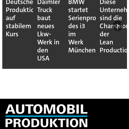
Deutsche
Daimler
BMW
Diese
Produktion
Truck
startet
Unterne
auf
baut
Serienproduktion
sind die
stabilem
neues
des i3
Champion
Kurs
Lkw-
im
der
Werk in
Werk
Lean
den
München
Productio
USA