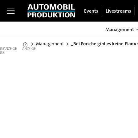
Events
Livestreams
Management
Management
„Bei Porsche gibt es keine Planu
Home
ANZEIGE
ANZEIGE