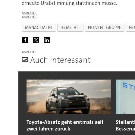
erneute Urabstimmung stattfinden müsse.
ANZEIGE
ANZEIGE
MANAGEMENT
IG METALL
PREVENT-GRUPPE
NE
ANZEIGE
A
uch interessant
Toyota-Absatz geht erstmals seit
Stellan
zwei Jahren zurück
Besseru