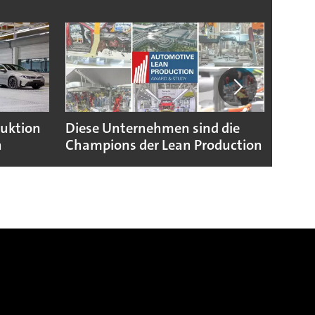
duktion
Diese Unternehmen sind die
Puebl
n
Champions der Lean Production
VW G