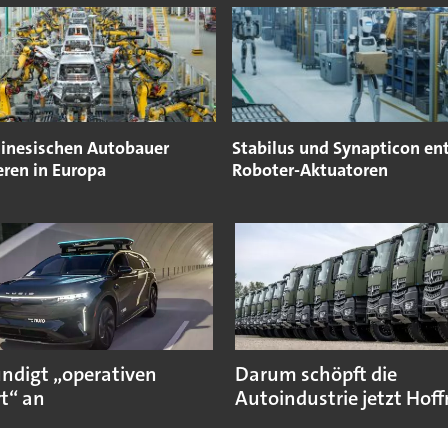
hinesischen Autobauer
Stabilus und Synapticon en
eren in Europa
Roboter-Aktuatoren
ündigt „operativen
Darum schöpft die
t“ an
Autoindustrie jetzt Hof