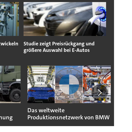
twickeln
Studie zeigt Preisrückgang und
größere Auswahl bei E-Autos
Das weltweite
Toyo
fnung
Produktionsnetzwerk von BMW
dank