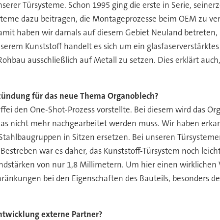
nserer Türsysteme. Schon 1995 ging die erste in Serie, seinerz
teme dazu beitragen, die Montageprozesse beim OEM zu vere
 Damit haben wir damals auf diesem Gebiet Neuland betreten
serem Kunststoff handelt es sich um ein glasfaserverstärktes 
Rohbau ausschließlich auf Metall zu setzen. Dies erklärt auc
ündung für das neue Thema Organoblech?
ei den One-Shot-Prozess vorstellte. Bei diesem wird das O
 das nicht mehr nachgearbeitet werden muss. Wir haben erkan
e Stahlbaugruppen in Sitzen ersetzen. Bei unseren Türsystemen
er Bestreben war es daher, das Kunststoff-Türsystem noch lei
andstärken von nur 1,8 Millimetern. Um hier einen wirklichen V
änkungen bei den Eigenschaften des Bauteils, besonders der 
wicklung externe Partner?