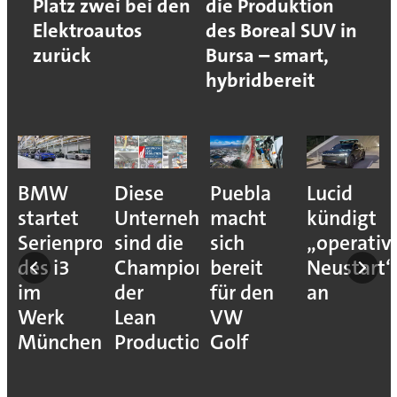
Platz zwei bei den
die Produktion
Elektroautos
des Boreal SUV in
zurück
Bursa – smart,
hybridbereit
BMW
Diese
Puebla
Lucid
startet
Unternehmen
macht
kündigt
Serienproduktion
sind die
sich
„operativ
des i3
Champions
bereit
Neustart“
im
der
für den
an
Werk
Lean
VW
München
Production
Golf