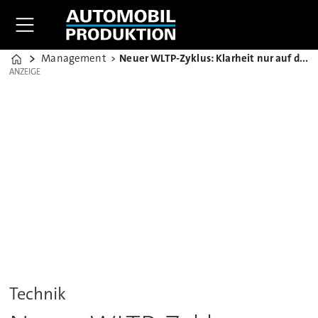
Management
Neuer WLTP-Zyklus: Klarheit nur auf den ersten Blick
Home
ANZEIGE
ANZEIGE
Technik