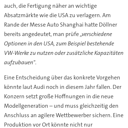
auch,
die
Fertigung
näher
an
wichtige
Absatzmärkte
wie
die
USA
zu
verlagern.
Am
Rande
der
Messe
Auto
Shanghai
hatte
Döllner
bereits
angedeutet,
man
prüfe
„
verschiedene
Optionen
in
den
USA,
zum
Beispiel
bestehende
VW-
Werke
zu
nutzen
oder
zusätzliche
Kapazitäten
aufzubauen"
.
Eine
Entscheidung
über
das
konkrete
Vorgehen
könnte
laut
Audi
noch
in
diesem
Jahr
fallen.
Der
Konzern
setzt
große
Hoffnungen
in
die
neue
Modellgeneration –
und
muss
gleichzeitig
den
Anschluss
an
agilere
Wettbewerber
sichern.
Eine
Produktion
vor
Ort
könnte
nicht
nur