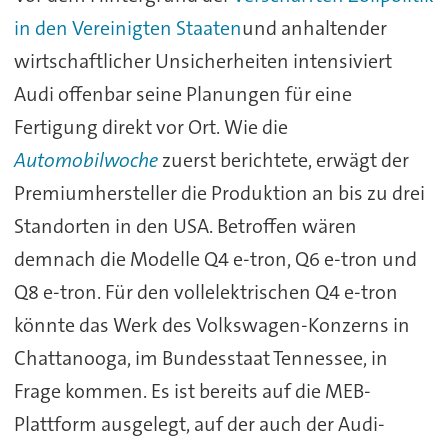
in den Vereinigten Staaten
und
anhaltender
wirtschaftlicher
Unsicherheiten
intensiviert
Audi offenbar
seine
Planungen
für
eine
Fertigung
direkt
vor
Ort.
Wie
die
Automobilwoche
zuerst
berichtete,
erwägt
der
Premiumhersteller
die
Produktion
an
bis
zu
drei
Standorten
in
den
USA.
Betroffen
wären
demnach
die
Modelle
Q4
e-
tron,
Q6
e-
tron
und
Q8
e-
tron.
Für
den
vollelektrischen
Q4
e-
tron
könnte
das
Werk
des
Volkswagen-
Konzerns
in
Chattanooga, im Bundesstaat
Tennessee,
in
Frage
kommen.
Es
ist
bereits
auf
die
MEB-
Plattform
ausgelegt,
auf
der
auch
der
Audi-