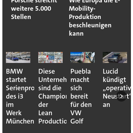
Porsche streicht
Wie Europa die E-
weitere 5.000
Mobility-
Stellen
Produktion
beschleunigen
kann
BMW
Diese
Puebla
Lucid
startet
Unternehmen
macht
kündigt
Serienproduktion
sind die
sich
„operativ
des i3
Champions
bereit
Neustart“
im
der
für den
an
Werk
Lean
VW
München
Production
Golf