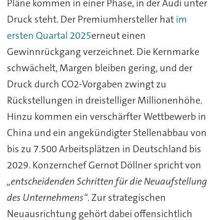
Pläne
kommen
in
einer
Phase,
in
der
Audi
unter
Druck
steht.
Der
Premiumhersteller
hat
im
ersten Quartal 2025
erneut
einen
Gewinnrückgang
verzeichnet.
Die
Kernmarke
schwächelt,
Margen
bleiben
gering,
und
der
Druck
durch
CO2-
Vorgaben
zwingt
zu
Rückstellungen
in
dreistelliger
Millionenhöhe.
Hinzu
kommen
ein
verschärfter
Wettbewerb
in
China
und
ein
angekündigter
Stellenabbau
von
bis
zu
7.500
Arbeitsplätzen
in
Deutschland
bis
2029.
Konzernchef
Gernot
Döllner
spricht
von
„
entscheidenden
Schritten
für
die
Neuaufstellung
des
Unternehmens“
.
Zur
strategischen
Neuausrichtung
gehört
dabei
offensichtlich