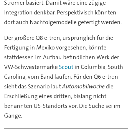
Stromer
basiert.
Damit
wäre
eine
zügige
Integration
denkbar.
Perspektivisch
könnten
dort
auch
Nachfolgemodelle
gefertigt
werden.
Der
größere
Q8
e-
tron,
ursprünglich
für
die
Fertigung
in
Mexiko
vorgesehen,
könnte
stattdessen
im
Aufbau
befindlichen
Werk
der
VW-
Schwestermarke
Scout
in
Columbia,
South
Carolina,
vom
Band
laufen.
Für
den
Q6
e-
tron
sieht
das
Szenario
laut
Automobilwoche
die
Erschließung
eines
dritten,
bislang
nicht
benannten
US-
Standorts
vor.
Die
Suche
sei
im
Gange.