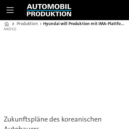
Produktion
Hyundai will Produktion mit IMA-Plattform standardisieren
Home
ANZEIGE
ANZEIGE
Zukunftspläne des koreanischen
Autobauers