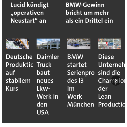
Lucid kündigt
BMW-Gewinn
„operativen
bricht um mehr
Neustart“ an
als ein Drittel ein
Deutsche
Daimler
BMW
Diese
Produktion
Truck
startet
Unterne
auf
baut
Serienproduktion
sind die
stabilem
neues
des i3
Champion
Kurs
Lkw-
im
der
Werk in
Werk
Lean
den
München
Productio
USA