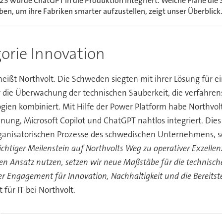
23 wurde ChatGPT in die Produktion integriert. Welche Pläne die S
ben, um ihre Fabriken smarter aufzustellen, zeigt unser Überbli
gorie Innovation
heißt Northvolt. Die Schweden siegten mit ihrer Lösung für e
 die Überwachung der technischen Sauberkeit, die verfahren
en kombiniert. Mit Hilfe der Power Platform habe Northvolt 
ennung, Microsoft Copilot und ChatGPT nahtlos integriert. Dies
ganisatorischen Prozesse des schwedischen Unternehmens, so
wichtiger Meilenstein auf Northvolts Weg zu operativer Exzel
chen Ansatz nutzen, setzen wir neue Maßstäbe für die technisc
ser Engagement für Innovation, Nachhaltigkeit und die Bereitst
 für IT bei Northvolt.