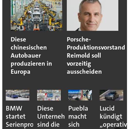
Diese
Porsche-
chinesischen
Produktionsvorstand
Autobauer
Reimold soll
produzieren in
vorzeitig
Europa
ausscheiden
BMW
Diese
Puebla
Lucid
startet
Unternehmen
macht
kündigt
Serienproduktion
sind die
sich
„operativ