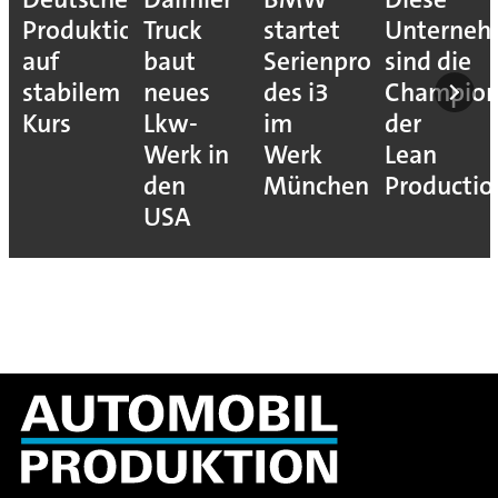
Produktion
Truck
startet
Unterne
auf
baut
Serienproduktion
sind die
stabilem
neues
des i3
Champion
Kurs
Lkw-
im
der
Werk in
Werk
Lean
den
München
Productio
USA