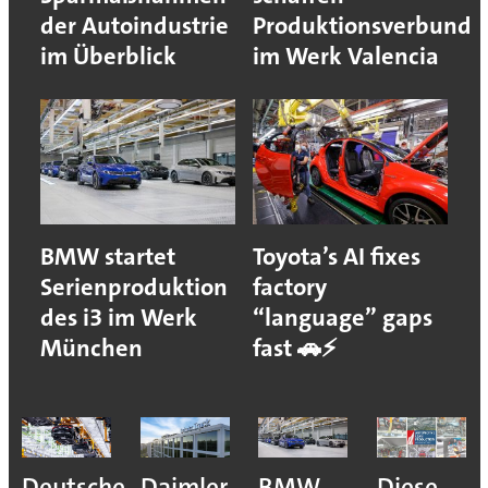
der Autoindustrie
Produktionsverbund
im Überblick
im Werk Valencia
BMW startet
Toyota’s AI fixes
Serienproduktion
factory
des i3 im Werk
“language” gaps
München
fast 🚗⚡
Deutsche
Daimler
BMW
Diese