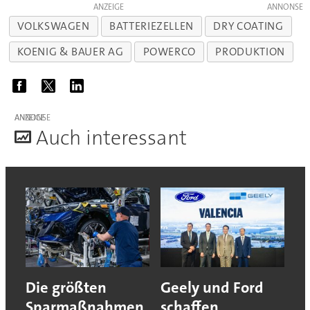
ANZEIGE
VOLKSWAGEN
BATTERIEZELLEN
DRY COATING
KOENIG & BAUER AG
POWERCO
PRODUKTION
ANZEIGE
A
uch interessant
Die größten
Geely und Ford
Sparmaßnahmen
schaffen