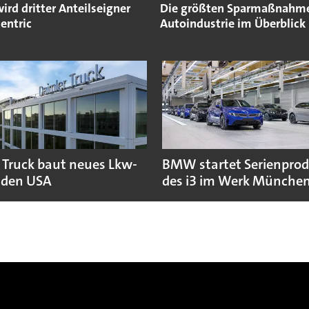
ird dritter Anteilseigner
Die größten Sparmaßnahme
centric
Autoindustrie im Überblick
 Truck baut neues Lkw-
BMW startet Serienpro
 den USA
des i3 im Werk Münche