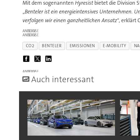
Mit dem sogenannten
Hyresist
bietet die Division
„
Benteler ist ein energieintensives Unternehmen. U
verfolgen wir einen ganzheitlichen Ansatz"
, erklärt
ANZEIGE
ANZEIGE
CO2
BENTELER
EMISSIONEN
E-MOBILITY
NA
ANZEIGE
A
uch interessant