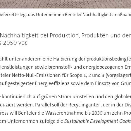
 Lieferkette legt das Unternehmen Benteler Nachhaltigkeitsmaßna
e Nachhaltigkeit bei Produktion, Produkten und der
 2050 vor.
t unter anderem eine Halbierung der produktionsbedingten 
enstleistungen sowie brennstoff- und energiebezogenen Emis
nteler Netto-Null-Emissionen für Scope 1, 2 und 3 (vorgelagert
 auf gesteigerter Energieeffizienz sowie dem Einsatz von Gr
 kontinuierlich auf grünen Strom umstellen und den globale
uziert werden. Parallel soll der Recyclinganteil, der in der Di
ress will Benteler die Wasserentnahme bis 2030 um zehn Pr
d dem Unternehmen zufolge die
Sustainable Development Goals