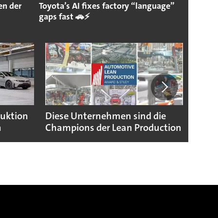
n der
Toyota’s AI fixes factory “language”
gaps fast 🚗⚡
duktion
Diese Unternehmen sind die
Puebl
n
Champions der Lean Production
VW G