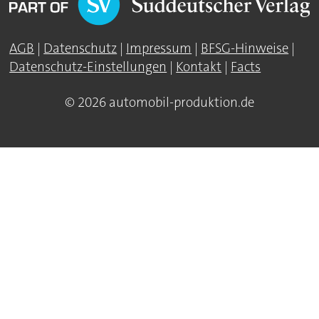
AGB
|
Datenschutz
|
Impressum
|
BFSG-Hinweise
|
Datenschutz-Einstellungen
|
Kontakt
|
Facts
© 2026 automobil-produktion.de