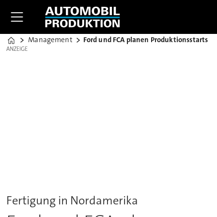
Management
Ford und FCA planen Produktionsstarts
Home
ANZEIGE
ANZEIGE
Fertigung in Nordamerika