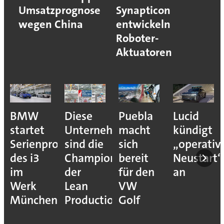
Umsatzprognose
Synapticon
wegen China
entwickeln
Roboter-
Aktuatoren
BMW
Diese
Puebla
Lucid
startet
Unternehmen
macht
kündigt
Serienproduktion
sind die
sich
„operativ
des i3
Champions
bereit
Neustart“
im
der
für den
an
Werk
Lean
VW
München
Production
Golf