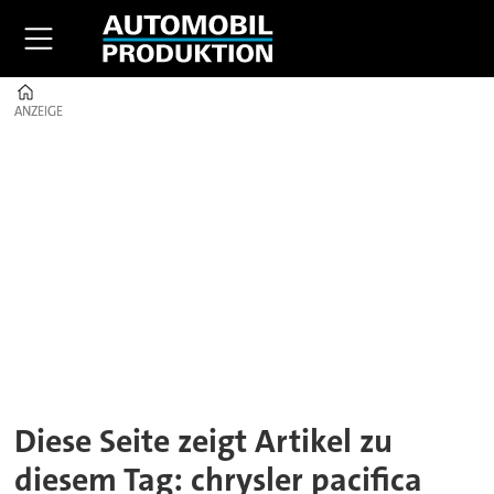
Home
ANZEIGE
ANZEIGE
Tag:
chrysler
pacifica
Diese Seite zeigt Artikel zu
diesem Tag: chrysler pacifica