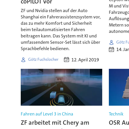
coPILOT vor
M und Vist
ZF und Nvidia stellen auf der Auto
Fahrzeugd
Shanghai ein Fahrerassistenzsystem vor,
Auflösung
das zu mehr Komfort und Sicherheit
Metern sol
beim teilautomatisierten Fahren
autonomen
beitragen kann. Das System mit KI und
umfassendem Sensor-Set lässt sich über
Götz F
Sprachbefehle bedienen.
14. Ja
12. April 2019
Götz Fuchslocher
Fahren auf Level 3 in China
Technik
ZF arbeitet mit Chery am
OSR Au