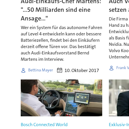
Audi-Einkaufs-Chef Martens:
Auch V
"...50 Milliarden sind eine
setzen 
Ansage..."
Die Firma 
Hand zu h
Wer ein System für das autonome Fahren
Entwicklun
auf Level 4 entwickeln kann oder bessere
als Basis
Batteriezellen, findet bei den Einkäufern
Nvidia. N
derzeit offene Türen vor. Das bestätigt
Volvo Koo
auch Audi-Einkaufsvorstand Bernd
Unterneh
Martens im Interview.
Frank 
10. Oktober 2017
Bettina Mayer
Bosch Connected World
Exklusiv-