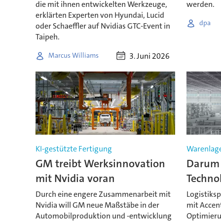
die mit ihnen entwickelten Werkzeuge,
werden.
erklärten Experten von Hyundai, Lucid
dpa
oder Schaeffler auf Nvidias GTC-Event in
Taipeh.
3. Juni 2026
Marcus Williams
KI-gestützte Fertigung
Warenlag
GM treibt Werksinnovation
Darum 
mit Nvidia voran
Techno
Durch eine engere Zusammenarbeit mit
Logistiksp
Nvidia will GM neue Maßstäbe in der
mit Accen
Automobilproduktion und -entwicklung
Optimieru