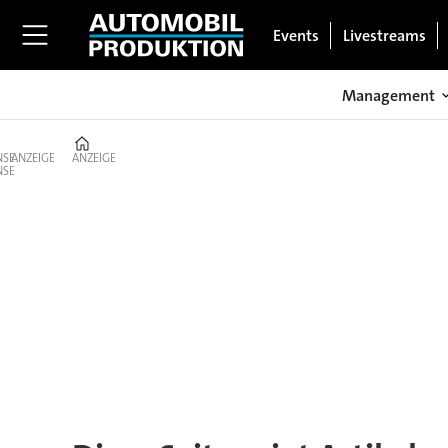
Events
Livestreams
Management
Home
ANZEIGE
ANZEIGE
Tag:
nvidia