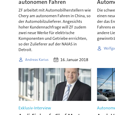
autonomen Fahren
Automo
ZF arbeitet mit Automobilherstellern wie
Die schwei
Chery am autonomen Fahren in China, so
einen neu
der Automobilzulieferer. Angesichts
der das E
hoher Kundennachfrage will ZF zudem
Fahrens er
zwei neue Werke für elektrische
andere Lie
Komponenten und Getriebe errrichten,
gewinnträ
so der Zulieferer auf der NAIAS in
Wolfga
Detroit.
16. Januar 2018
Andreas Karius
Exklusiv-Interview
Autonome