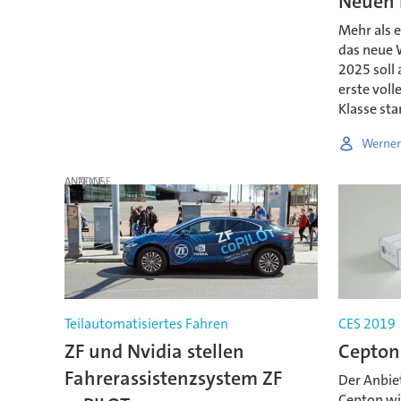
Neuen 
Mehr als e
das neue W
2025 soll
erste voll
Klasse sta
Werner
ANZEIGE
Teilautomatisiertes Fahren
CES 2019
ZF und Nvidia stellen
Cepton
Fahrerassistenzsystem ZF
Der Anbie
Cepton wil