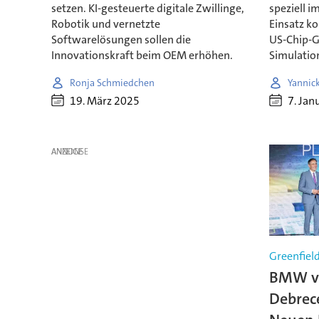
setzen. KI-gesteuerte digitale Zwillinge,
speziell 
Robotik und vernetzte
Einsatz k
Softwarelösungen sollen die
US-Chip-G
Innovationskraft beim OEM erhöhen.
Simulatio
Ronja Schmiedchen
Yannic
19. März 2025
7. Jan
ANZEIGE
Greenfiel
BMW ve
Debrece