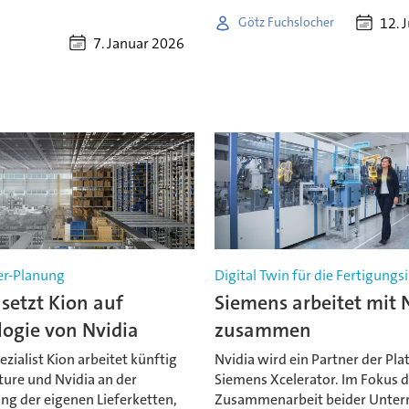
12. 
Götz Fuchslocher
7. Januar 2026
er-Planung
Digital Twin für die Fertigungs
setzt Kion auf
Siemens arbeitet mit 
logie von Nvidia
zusammen
ezialist Kion arbeitet künftig
Nvidia wird ein Partner der Pl
ture und Nvidia an der
Siemens Xcelerator. Im Fokus d
ng der eigenen Lieferketten,
Zusammenarbeit beider Unte