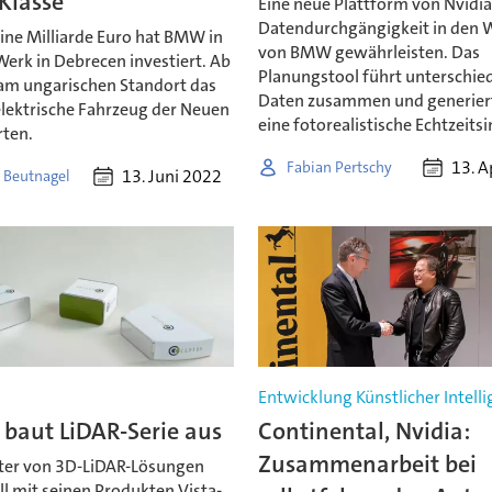
Klasse
Eine neue Plattform von Nvidia 
Datendurchgängigkeit in den 
ine Milliarde Euro hat BMW in
von BMW gewährleisten. Das
erk in Debrecen investiert. Ab
Planungstool führt unterschied
 am ungarischen Standort das
Daten zusammen und generier
elektrische Fahrzeug der Neuen
eine fotorealistische Echtzeits
rten.
13. A
Fabian Pertschy
13. Juni 2022
 Beutnagel
Entwicklung Künstlicher Intell
 baut LiDAR-Serie aus
Continental, Nvidia:
Zusammenarbeit bei
ter von 3D-LiDAR-Lösungen
l mit seinen Produkten Vista-