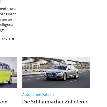
s
nental und
rozessoren
nsam an
elligenz
ge.
ruar 2018
Autonomes Fahren
 von
Die Schlaumacher-Zulieferer