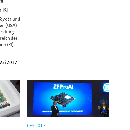
ta
n KI
Toyota und
ien (USA)
icklung
reich der
en (KI)
Mai 2017
CES 2017