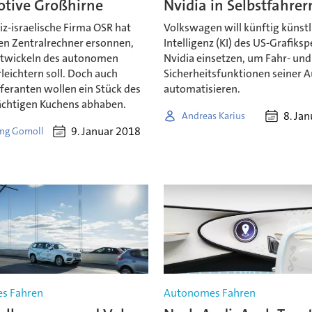
tive Großhirne
Nvidia in Selbstfahrer
z-israelische Firma OSR hat
Volkswagen will künftig künstl
en Zentralrechner ersonnen,
Intelligenz (KI) des US-Grafiksp
ntwickeln des autonomen
Nvidia einsetzen, um Fahr- und
leichtern soll. Doch auch
Sicherheitsfunktionen seiner A
feranten wollen ein Stück des
automatisieren.
chtigen Kuchens abhaben.
8. Ja
Andreas Karius
9. Januar 2018
ng Gomoll
s Fahren
Autonomes Fahren