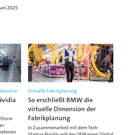
Juni 2025
industrie
Virtuelle Fabrikplanung
Nvidia
So erschließt BMW die
virtuelle Dimension der
Fabrikplanung
attform
er
In Zusammenarbeit mit dem Tech-
rnehmen
Startup NavVis will der OEM einen Digital