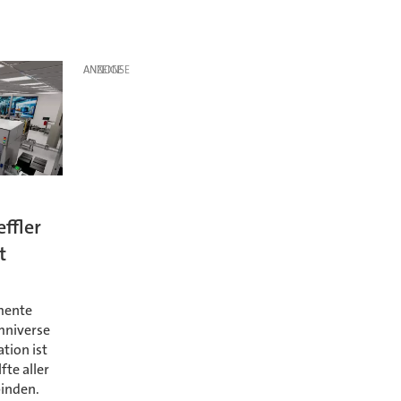
ANZEIGE
ffler
t
emente
mniverse
tion ist
fte aller
binden.