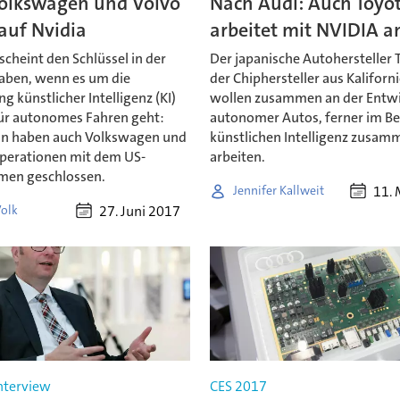
olkswagen und Volvo
Nach Audi: Auch Toyo
auf Nvidia
arbeitet mit NVIDIA a
scheint den Schlüssel in der
Der japanische Autohersteller 
aben, wenn es um die
der Chiphersteller aus Kaliforn
g künstlicher Intelligenz (KI)
wollen zusammen an der Entw
 für autonomes Fahren geht:
autonomer Autos, ferner im Be
un haben auch Volkswagen und
künstlichen Intelligenz zusamm
perationen mit dem US-
arbeiten.
men geschlossen.
11. 
Jennifer Kallweit
27. Juni 2017
Volk
Interview
CES 2017