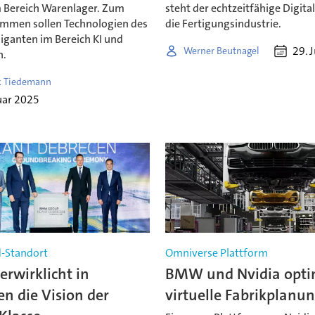
im Bereich Warenlager. Zum
steht der echtzeitfähige Digita
ommen sollen Technologien des
die Fertigungsindustrie.
iganten im Bereich KI und
29. 
Werner Beutnagel
n.
k Tiedemann
uar 2025
d-Standort
Omniverse Plattform
rwirklicht in
BMW und Nvidia opti
n die Vision der
virtuelle Fabrikplanu