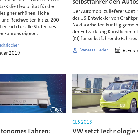
selbstfahrenden Auto
a-X die Flexibilität für die
Der Automobilzulieferer Conti
esigner erhöhen. Hohe
der US-Entwickler von Grafikp
 und Reichweiten bis zu 200
Nvidia arbeiten künftig gemei
len sich für alle Stufen des
der Entwicklung Künstlicher Int
 Fahrens eignen.
(KI) für selbstfahrende Fahrzeu
uchslocher
6. Feb
Vanessa Heder
nuar 2019
CES 2018
tonomes Fahren:
VW setzt Technologie