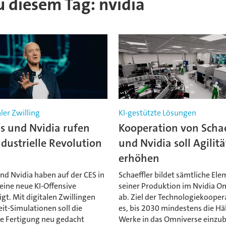
zu diesem Tag: nvidia
aler Zwilling
KI-gestützte Lösungen
s und Nvidia rufen
Kooperation von Schae
dustrielle Revolution
und Nvidia soll Agilitä
erhöhen
nd Nvidia haben auf der CES in
Schaeffler bildet sämtliche El
eine neue KI-Offensive
seiner Produktion im Nvidia O
t. Mit digitalen Zwillingen
ab. Ziel der Technologiekoopera
it-Simulationen soll die
es, bis 2030 mindestens die Häl
le Fertigung neu gedacht
Werke in das Omniverse einzu