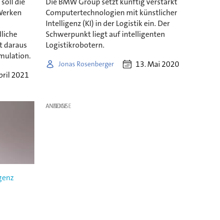
soll die
Die BMW Group setzt künftig verstärkt
Werken
Computertechnologien mit künstlicher
Intelligenz (KI) in der Logistik ein. Der
liche
Schwerpunkt liegt auf intelligenten
t daraus
Logistikrobotern.
imulation.
13. Mai 2020
Jonas Rosenberger
pril 2021
ANZEIGE
igenz