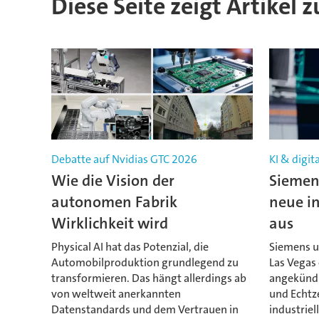
Diese Seite zeigt Artikel 
Debatte auf Nvidias GTC 2026
KI & digit
Wie die Vision der
Siemen
autonomen Fabrik
neue in
Wirklichkeit wird
aus
Physical AI hat das Potenzial, die
Siemens u
Automobilproduktion grundlegend zu
Las Vegas 
transformieren. Das hängt allerdings ab
angekündig
von weltweit anerkannten
und Echtze
Datenstandards und dem Vertrauen in
industriel