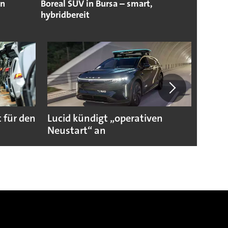
en
Boreal SUV in Bursa – smart,
hybridbereit
 für den
Lucid kündigt „operativen
Darum
Neustart“ an
Autoi