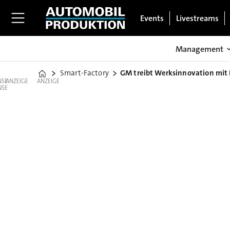
Events
Livestreams
Management
Smart-Factory
GM treibt Werksinnovation mit 
Home
ANZEIGE
ANZEIGE