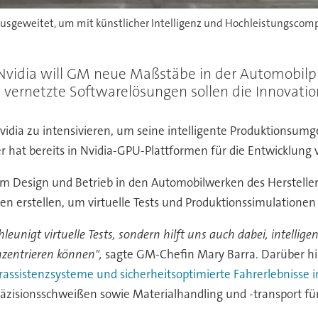
sgeweitet, um mit künstlicher Intelligenz und Hochleistungscomp
vidia will GM neue Maßstäbe in der Automobilpro
nd vernetzte Softwarelösungen sollen die Innovat
dia zu intensivieren, um seine intelligente Produktionsum
 hat bereits in Nvidia-GPU-Plattformen für die Entwicklung v
m Design und Betrieb in den Automobilwerken des Hersteller
en erstellen, um virtuelle Tests und Produktionssimulatione
leunigt virtuelle Tests, sondern hilft uns auch dabei, intelli
nzentrieren können",
sagte GM-Chefin Mary Barra. Darüber hin
erassistenzsysteme und sicherheitsoptimierte Fahrerlebniss
räzisionsschweißen sowie Materialhandling und -transport für