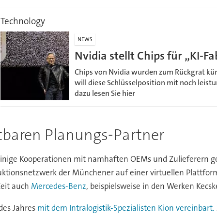
Technology
NEWS
Nvidia stellt Chips für „KI-F
Chips von Nvidia wurden zum Rückgrat kün
will diese Schlüsselposition mit noch leis
dazu lesen Sie hier
tbaren Planungs-Partner
n einige Kooperationen mit namhaften OEMs und Zulieferern g
ionsnetzwerk der Münchener auf einer virtuellen Plattfor
Zeit auch
Mercedes-Benz
, beispielsweise in den Werken Kec
 des Jahres
mit dem Intralogistik-Spezialisten Kion vereinbart.