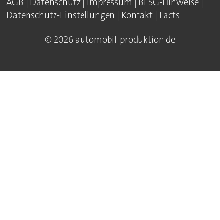
AGB
|
Datenschutz
|
Impressum
|
BFSG-Hinweise
|
Datenschutz-Einstellungen
|
Kontakt
|
Facts
© 2026 automobil-produktion.de