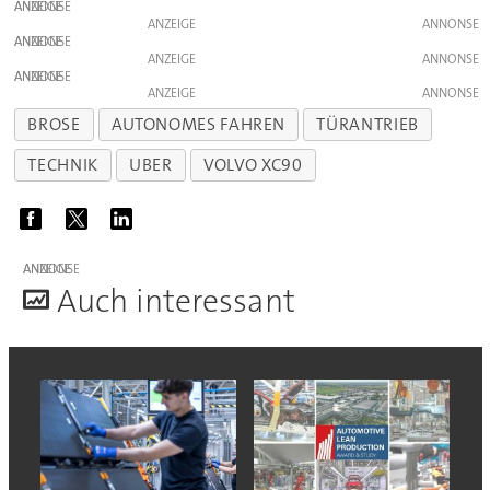
ANZEIGE
ANZEIGE
ANZEIGE
ANZEIGE
ANZEIGE
ANZEIGE
BROSE
AUTONOMES FAHREN
TÜRANTRIEB
TECHNIK
UBER
VOLVO XC90
ANZEIGE
A
uch interessant