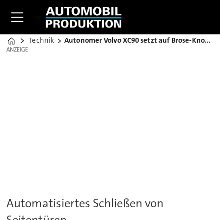
Technik
Autonomer Volvo XC90 setzt auf Brose-Know-how
Home
ANZEIGE
ANZEIGE
Automatisiertes Schließen von
Seitentüren