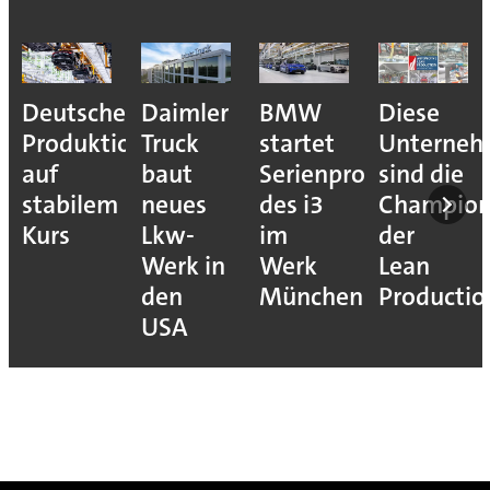
Deutsche
Daimler
BMW
Diese
Produktion
Truck
startet
Unterne
auf
baut
Serienproduktion
sind die
stabilem
neues
des i3
Champion
Kurs
Lkw-
im
der
Werk in
Werk
Lean
den
München
Productio
USA