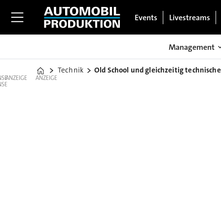
Events
Livestreams
Management
Technik
Old School und gleichzeitig technisch
Home
ANZEIGE
ANZEIGE