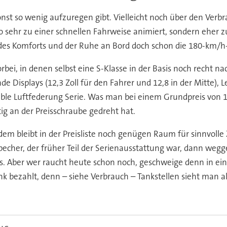
st so wenig aufzuregen gibt. Vielleicht noch über den Verbr
 so sehr zu einer schnellen Fahrweise animiert, sondern eher 
s des Komforts und der Ruhe an Bord doch schon die 180-km/h
rbei, in denen selbst eine S-Klasse in der Basis noch recht na
Displays (12,3 Zoll für den Fahrer und 12,8 in der Mitte), 
able Luftfederung Serie. Was man bei einem Grundpreis von 1
ig an der Preisschraube gedreht hat.
dem bleibt in der Preisliste noch genügen Raum für sinnvoll
nbecher, der früher Teil der Serienausstattung war, dann we
s. Aber wer raucht heute schon noch, geschweige denn in ein
nk bezahlt, denn – siehe Verbrauch – Tankstellen sieht man a