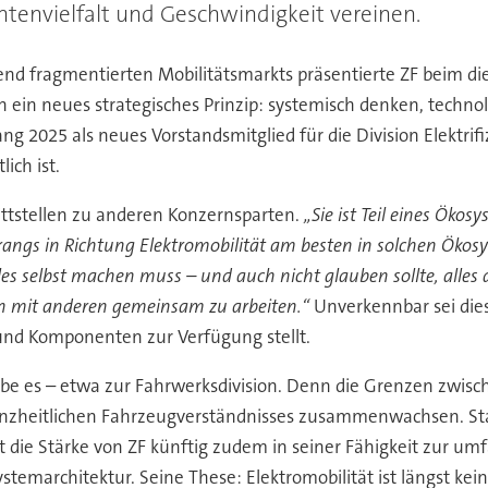
iantenvielfalt und Geschwindigkeit vereinen.
d fragmentierten Mobilitätsmarkts präsentierte ZF beim di
 ein neues strategisches Prinzip: systemisch denken, technol
ng 2025 als neues Vorstandsmitglied für die Division Elektrif
ich ist.
nittstellen zu anderen Konzernsparten.
„Sie ist Teil eines Öko
trangs in Richtung Elektromobilität am besten in solchen Ökos
es selbst machen muss – und auch nicht glauben sollte, alles
 mit anderen gemeinsam zu arbeiten.“
Unverkennbar sei dies
e und Komponenten zur Verfügung stellt.
gebe es – etwa zur Fahrwerksdivision. Denn die Grenzen zwi
eitlichen Fahrzeugverständnisses zusammenwachsen. Statt 
ist die Stärke von ZF künftig zudem in seiner Fähigkeit zur 
Systemarchitektur. Seine These: Elektromobilität ist längst