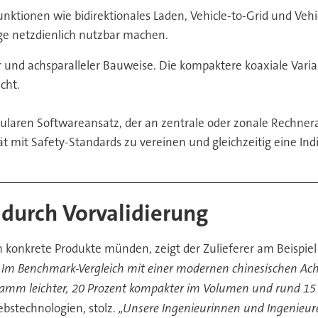
unktionen wie bidirektionales Laden, Vehicle-to-Grid und Ve
ge netzdienlich nutzbar machen.
 und achsparalleler Bauweise. Die kompaktere koaxiale Variant
cht.
ularen Softwareansatz, der an zentrale oder zonale Rechnera
ät mit Safety-Standards zu vereinen und gleichzeitig eine Ind
durch Vorvalidierung
n konkrete Produkte münden, zeigt der Zulieferer am Beispie
„Im Benchmark-Vergleich mit einer modernen chinesischen Achs
gramm
leichter, 20
Prozent kompakter im Volumen und rund 15
iebstechnologien, stolz.
„Unsere Ingenieurinnen und Ingenieure