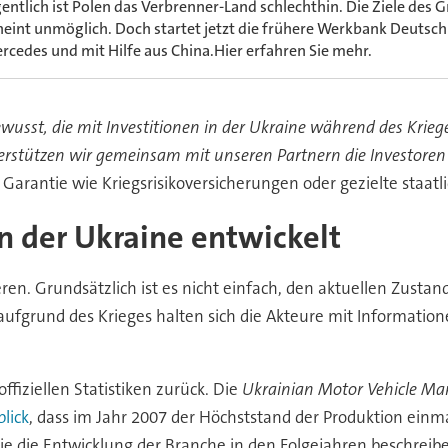
gentlich ist Polen das Verbrenner-Land schlechthin. Die Ziele des G
heint unmöglich. Doch startet jetzt die frühere Werkbank Deutsch
rcedes und mit Hilfe aus China.Hier erfahren Sie mehr.
wusst, die mit Investitionen in der Ukraine während des Krie
erstützen wir gemeinsam mit unseren Partnern die Investor
 Garantie wie Kriegsrisikoversicherungen oder gezielte staa
n der Ukraine entwickelt
en. Grundsätzlich ist es nicht einfach, den aktuellen Zustand
n aufgrund des Krieges halten sich die Akteure mit Informatio
ffiziellen Statistiken zurück. Die
Ukrainian Motor Vehicle Ma
lick
, dass im Jahr 2007 der Höchststand der Produktion einm
die die Entwicklung der Branche in den Folgejahren beschreibe