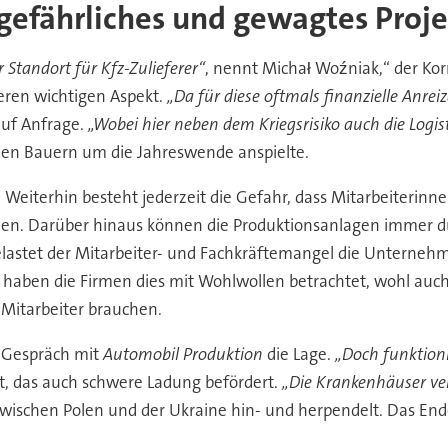
 gefährliches und gewagtes Proje
r Standort für Kfz-Zulieferer“
, nennt Michał Woźniak,“ der Ko
eren wichtigen Aspekt.
„Da für diese oftmals finanzielle Anre
 auf Anfrage.
„Wobei hier neben dem Kriegsrisiko auch die Logi
chen Bauern um die Jahreswende anspielte.
 Weiterhin besteht jederzeit die Gefahr, dass Mitarbeiterinn
en. Darüber hinaus können die Produktionsanlagen immer du
lastet der Mitarbeiter- und Fachkräftemangel die Unternehm
aben die Firmen dies mit Wohlwollen betrachtet, wohl auch 
 Mitarbeiter brauchen.
m Gespräch mit
Automobil Produktion
die Lage.
„Doch funktion
t, das auch schwere Ladung befördert.
„Die Krankenhäuser ver
 zwischen Polen und der Ukraine hin- und herpendelt. Das Ende