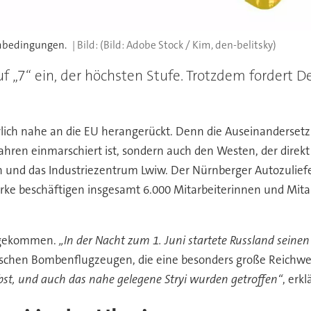
embedingungen.
(Bild: Adobe Stock / Kim, den-belitsky)
f „7“ ein, der höchsten Stufe. Trotzdem fordert De
ährlich nahe an die EU herangerückt. Denn die Auseinanderset
ahren einmarschiert ist, sondern auch den Westen, der direkt
n und das Industriezentrum Lwiw. Der Nürnberger Autozuliefere
rke beschäftigen insgesamt 6.000 Mitarbeiterinnen und Mita
s gekommen.
„In der Nacht zum 1. Juni startete Russland seine
ssischen Bombenflugzeugen, die eine besonders große Reichw
lbst, und auch das nahe gelegene Stryi wurden getroffen“
, erk