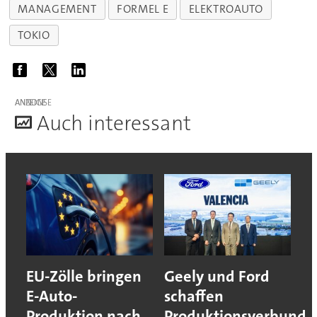
MANAGEMENT
FORMEL E
ELEKTROAUTO
TOKIO
ANZEIGE
A
uch interessant
EU-Zölle bringen
Geely und Ford
E-Auto-
schaffen
Produktion nach
Produktionsverbund