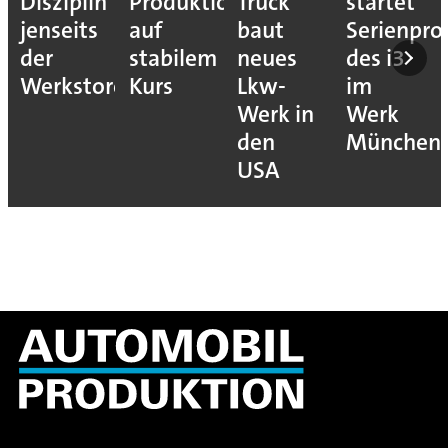
Disziplin
Produktion
Truck
startet
jenseits
auf
baut
Serienpro
der
stabilem
neues
des i3
Werkstore
Kurs
Lkw-
im
Werk in
Werk
den
München
USA