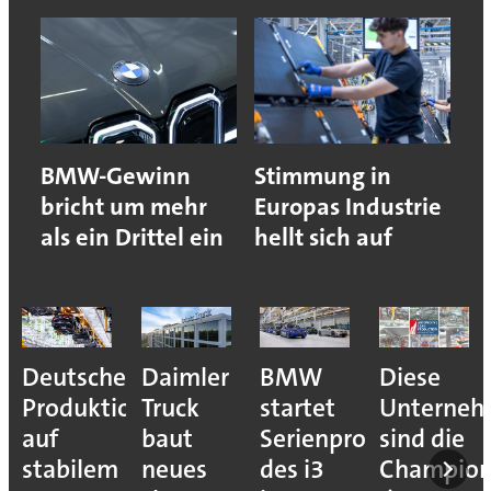
BMW-Gewinn
Stimmung in
bricht um mehr
Europas Industrie
als ein Drittel ein
hellt sich auf
Deutsche
Daimler
BMW
Diese
Produktion
Truck
startet
Unterne
auf
baut
Serienproduktion
sind die
stabilem
neues
des i3
Champion