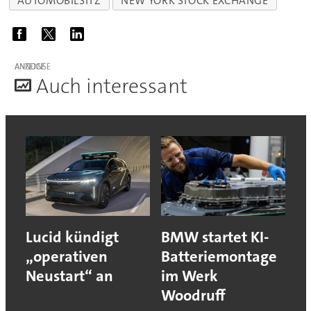
AUTOMOBILSITZ
NEW YORK STOCK EXCHANGE
ANZEIGE
A
uch interessant
Lucid kündigt
BMW startet KI-
„operativen
Batteriemontage
Neustart“ an
im Werk
Woodruff