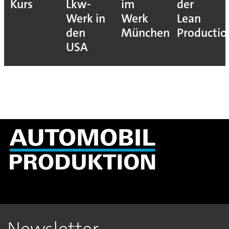
Kurs
Lkw-
im
der
Werk in
Werk
Lean
den
München
Productio
USA