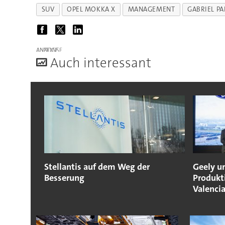
SUV
OPEL MOKKA X
MANAGEMENT
GABRIEL P
ANZEIGE
A
uch interessant
Stellantis auf dem Weg der
Geely u
Besserung
Produkt
Valenci