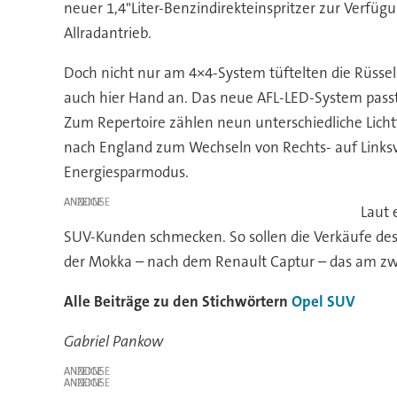
neuer 1,4"Liter-Benzindirekteinspritzer zur Verfü
Allradantrieb.
Doch nicht nur am 4×4-System tüftelten die Rüssel
auch hier Hand an. Das neue AFL-LED-System passt 
Zum Repertoire zählen neun unterschiedliche Lichtf
nach England zum Wechseln von Rechts- auf Linksve
Energiesparmodus.
ANZEIGE
Laut 
SUV-Kunden schmecken. So sollen die Verkäufe des 
der Mokka – nach dem Renault Captur – das am zwe
Alle Beiträge zu den Stichwörtern
Opel
SUV
Gabriel Pankow
ANZEIGE
ANZEIGE