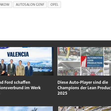
ANKOW
AUTOSALON GENF
OPEL
nd Ford schaffen
Diese Auto-Player sind die
ionsverbund im Werk
Champions der Lean Produc
a
2025