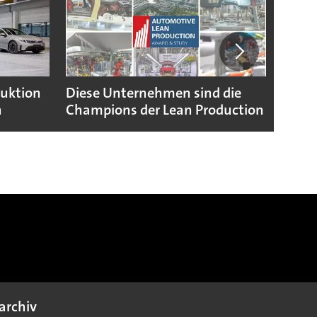
duktion
Diese Unternehmen sind die
Puebl
n
Champions der Lean Production
VW G
archiv