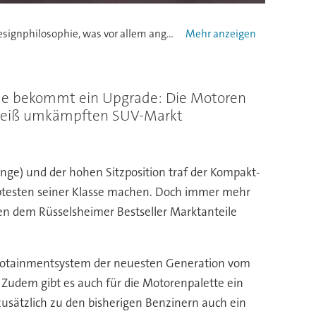
Mit der neu gestalteten Außenhaut kommt der Mokka X kräftig daher. Die überarbeitete Front interpretiert die neue Opel-Designphilosophie, was vor allem angesichts des flügelförmigen Kühlergrills und der LED-Leuchtengrafik mit prominentem Doppelschwingen-Motiv des Tagfahrlichts deutlich wird. - alle
Der Mo
ame bekommt ein Upgrade: Die Motoren
m heiß umkämpften SUV-Markt
ge) und der hohen Sitzposition traf der Kompakt-
iebtesten seiner Klasse machen. Doch immer mehr
en dem Rüsselsheimer Bestseller Marktanteile
 Infotainmentsystem der neuesten Generation vom
Zudem gibt es auch für die Motorenpalette ein
zusätzlich zu den bisherigen Benzinern auch ein