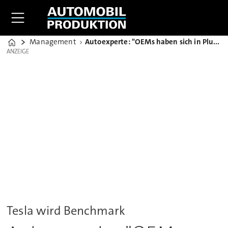
Management
Autoexperte: "OEMs haben sich in Plug-In-Hybride verrannt"
Home
ANZEIGE
ANZEIGE
Tesla wird Benchmark