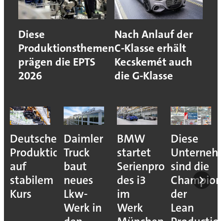
Diese
Nach Anlauf der
Produktionsthemen
C-Klasse erhält
prägen die EPTS
Kecskemét auch
2026
die G-Klasse
Deutsche
Daimler
BMW
Diese
Produktion
Truck
startet
Unterne
auf
baut
Serienproduktion
sind die
stabilem
neues
des i3
Champion
Kurs
Lkw-
im
der
Werk in
Werk
Lean