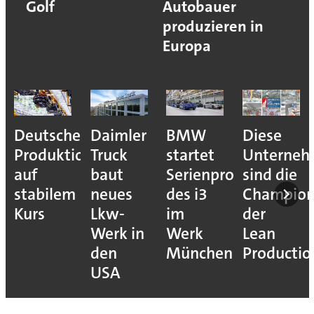
Golf
Autobauer
produzieren in
Europa
Deutsche
Daimler
BMW
Diese
Produktion
Truck
startet
Unterne
auf
baut
Serienproduktion
sind die
stabilem
neues
des i3
Champion
Kurs
Lkw-
im
der
Werk in
Werk
Lean
den
München
Productio
USA