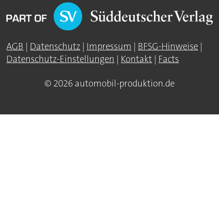
AGB
|
Datenschutz
|
Impressum
|
BFSG-Hinweise
|
Datenschutz-Einstellungen
|
Kontakt
|
Facts
© 2026 automobil-produktion.de