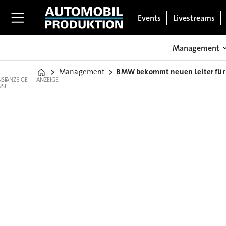
Events
Livestreams
Management
Management
BMW bekommt neuen Leiter für d
Home
ANZEIGE
ANZEIGE