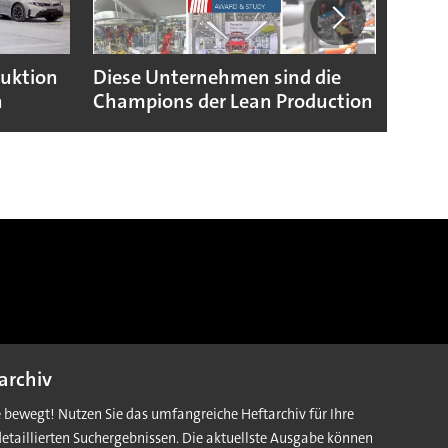
duktion
Diese Unternehmen sind die
Puebl
n
Champions der Lean Production
VW G
archiv
e bewegt! Nutzen Sie das umfangreiche Heftarchiv für Ihre
detaillierten Suchergebnissen. Die aktuellste Ausgabe können