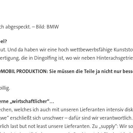
ch abgespeckt. – Bild: BMW
el?
t. Und da haben wir eine hoch wettbewerbsfähige Kunststofff
ertigung, die in Dingolfing ist, wo wir neben Hinterachsgetri
MOBIL PRODUKTION:
Sie müssen die Teile ja nicht nur bess
llig.
rne „wirtschaftlicher“…
rechen, welches ich auch mit unseren Lieferanten intensiv dis
s „we“ erschließt sich unschwer – dafür sind wir verantwortlic
lich last but not least unsere Lieferanten. Zu „supply“: Wir 