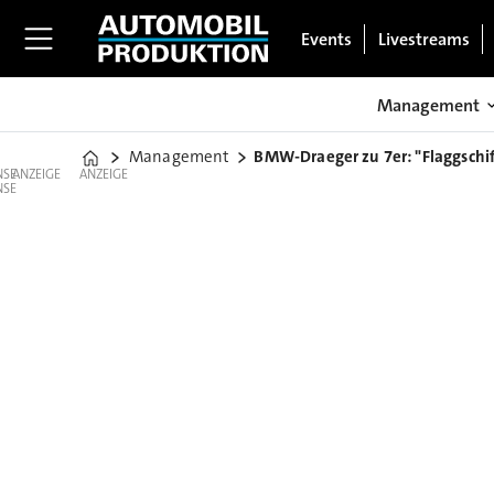
Events
Livestreams
Management
Management
BMW-Draeger zu 7er: "Flaggschif
Home
ANZEIGE
ANZEIGE