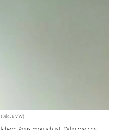
(Bild: BMW)
lchem Preis möglich ist. Oder welche