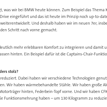
t, was wir bei BMW heute können. Zum Beispiel das Thema 
rive eingeführt und das ist heute im Prinzip noch up-to-date.
 weiterentwickelt. Und deshalb haben wir im neuen 7er, insb
den Schritt nach vorne gemacht.
 deutlich mehr erlebbaren Komfort zu integrieren und damit
ssen hinten. Ein Beispiel dafür ist die Captains-Chair-Funkti
ers stolz?
duziert. Dabei haben wir verschiedene Technologien genutzt.
aften. Wir haben wärmebehandelte Stähle. Wir haben große Al
Motorträger hinten, Federbein-Topf vorne. Und wir haben CFK
oße Funktionsmehrung haben – um 130 Kilogramm zu reduzie