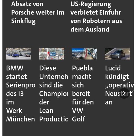
Absatz von
US-Regierung
Porsche weiter im
verbietet Einfuhr
Sinkflug
von Robotern aus
dem Ausland
BMW
Diese
Puebla
Lucid
startet
Unternehmen
macht
kündigt
Serienproduktion
sind die
sich
„operativ
des i3
Champions
bereit
Neustart“
im
der
für den
an
Werk
Lean
VW
München
Production
Golf