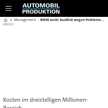
Management
BMW senkt Ausblick wegen Problemen bei Bremssystemen
Home
ANZEIGE
ANZEIGE
Kosten im dreistelligen Millionen-
Bereich