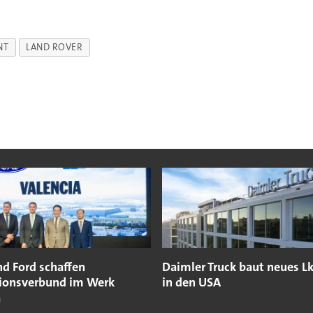
NT
LAND ROVER
nd Ford schaffen
Daimler Truck baut neues 
ionsverbund im Werk
in den USA
a