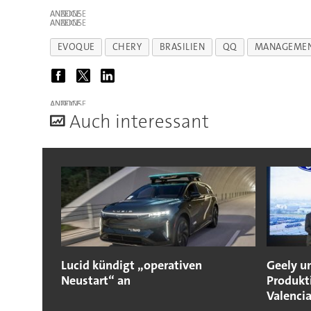
ANZEIGE
ANZEIGE
EVOQUE
CHERY
BRASILIEN
QQ
MANAGEME
ANZEIGE
A
uch interessant
Lucid kündigt „operativen
Geely u
Neustart“ an
Produkt
Valenci