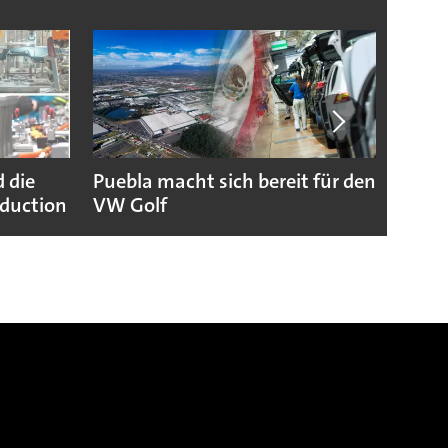
 die
Puebla macht sich bereit für den
Lucid
duction
VW Golf
Neust