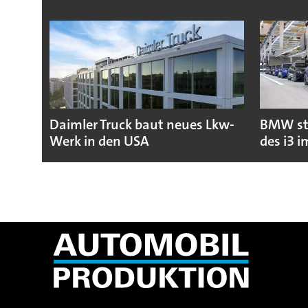
Daimler Truck baut neues Lkw-
BMW sta
Werk in den USA
des i3 