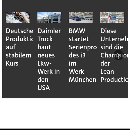
e
Daimler
BMW
Diese
Puebla
ion
Truck
startet
Unternehmen
macht
baut
Serienproduktion
sind die
sich
neues
des i3
Champions
bereit
Lkw-
im
der
für den
Werk in
Werk
Lean
VW
den
München
Production
Golf
USA