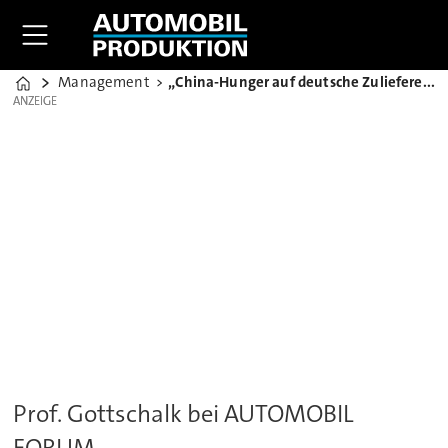
Management
„China-Hunger auf deutsche Zulieferer nicht gestillt“
Home
ANZEIGE
ANZEIGE
Prof. Gottschalk bei AUTOMOBIL
FORUM