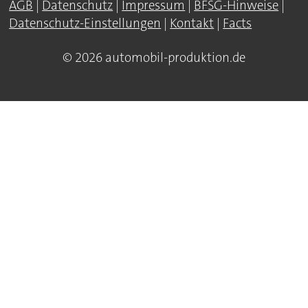
AGB
|
Datenschutz
|
Impressum
|
BFSG-Hinweise
|
Datenschutz-Einstellungen
|
Kontakt
|
Facts
© 2026 automobil-produktion.de