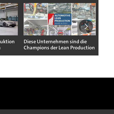
duktion
Diese Unternehmen sind die
Puebl
n
Champions der Lean Production
VW G