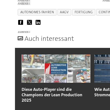
ANZEIGE
ANZE
ANZEIGE
AUTONOMES FAHREN
AAGV
FERTIGUNG
CONTI
ANZEIGE
A
uch interessant
Diese Auto-Player sind die
Wie Aut
Champions der Lean Production
Stromne
2025