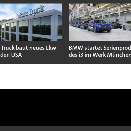
 Truck baut neues Lkw-
BMW startet Serienpro
 den USA
des i3 im Werk Münche