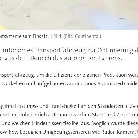
portsysteme zum Einsatz.
(Bild: Continental)
s, autonomes Transportfahrzeug zur Optimierung d
logie aus dem Bereich des autonomen Fahrens.
portfahrzeug, um die Effizienz der eigenen Produktion weite
entwickelten und aufgebauten autonomous Automated Guided 
g ihre Leistungs- und Tragfähigkeit an den Standorten in Zv
rt im Probebetrieb autonom zwischen Start- und Zielort und 
st und weichen Hindernissen flexibel aus. Möglich wurde die
ow-how bezüglich Umgebungssensoren wie Radar, Kamera, Ult