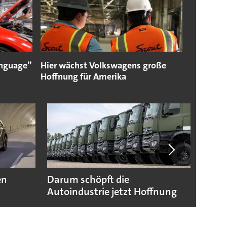
language”
Hier wächst Volkswagens große
Hoffnung für Amerika
en
Darum schöpft die
Das w
Autoindustrie jetzt Hoffnung
Prod