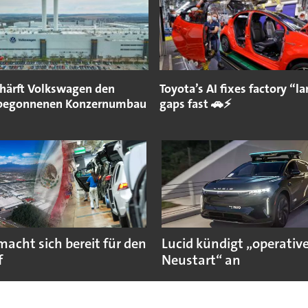
chärft Volkswagen den
Toyota’s AI fixes factory “
 begonnenen Konzernumbau
gaps fast 🚗⚡
macht sich bereit für den
Lucid kündigt „operativ
f
Neustart“ an