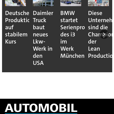
Deutsche
Daimler
BMW
Diese
Produktion
Truck
startet
Unterne
auf
baut
Serienproduktion
sind die
stabilem
neues
des i3
Champion
Kurs
Lkw-
im
der
Werk in
Werk
Lean
den
München
Productio
USA