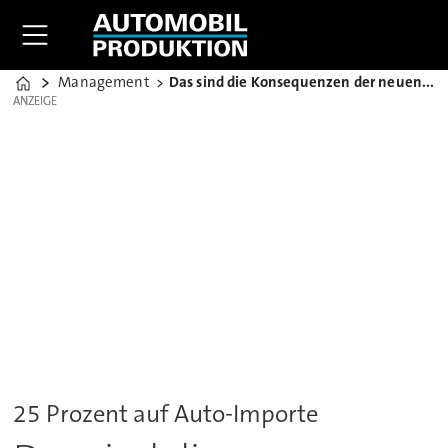
Management
Das sind die Konsequenzen der neuen Trump-Zölle
Home
ANZEIGE
ANZEIGE
25 Prozent auf Auto-Importe