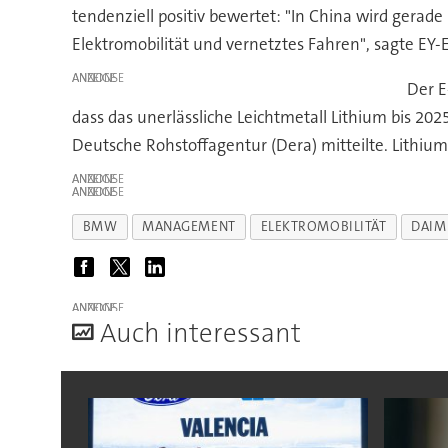
tendenziell positiv bewertet: "In China wird gerad
Elektromobilität und vernetztes Fahren", sagte EY-
ANZEIGE
Der E
dass das unerlässliche Leichtmetall Lithium bis 202
Deutsche Rohstoffagentur (Dera) mitteilte. Lithium i
ANZEIGE
ANZEIGE
BMW
MANAGEMENT
ELEKTROMOBILITÄT
DAIM
ANZEIGE
A
uch interessant