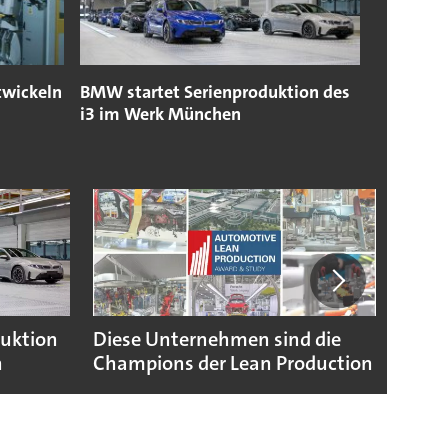
twickeln
BMW startet Serienproduktion des
i3 im Werk München
duktion
Diese Unternehmen sind die
Puebl
n
Champions der Lean Production
VW G