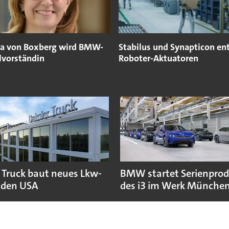
a von Boxberg wird BMW-
Stabilus und Synapticon en
lvorständin
Roboter-Aktuatoren
 Truck baut neues Lkw-
BMW startet Serienpro
 den USA
des i3 im Werk Münche