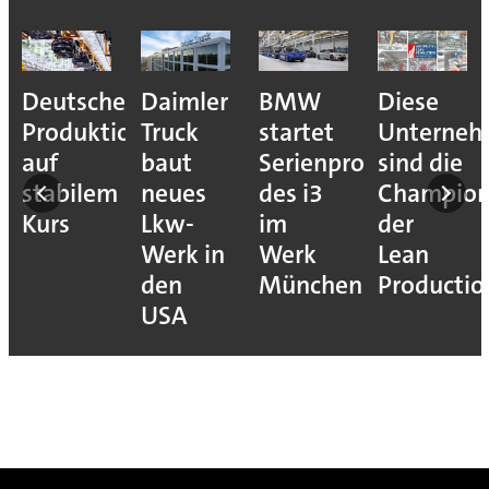
Deutsche
Daimler
BMW
Diese
Produktion
Truck
startet
Unterne
auf
baut
Serienproduktion
sind die
stabilem
neues
des i3
Champion
Kurs
Lkw-
im
der
Werk in
Werk
Lean
den
München
Productio
USA