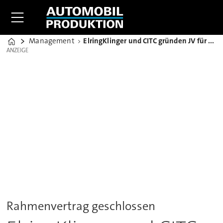
Management
ElringKlinger und CITC gründen JV für Batterietechnologie
Home
ANZEIGE
ANZEIGE
Rahmenvertrag geschlossen