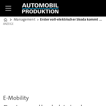
Management
Erster voll-elektrischer Skoda kommt 2020/2021
Home
ANZEIGE
ANZEIGE
E-Mobility