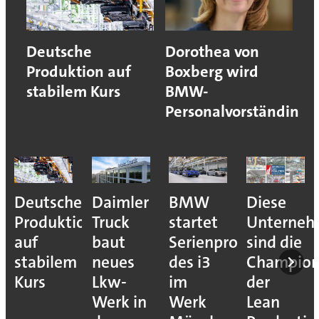
Deutsche
Dorothea von
Produktion auf
Boxberg wird
stabilem Kurs
BMW-
Personalvorständin
Deutsche
Daimler
BMW
Diese
Produktion
Truck
startet
Unterne
auf
baut
Serienproduktion
sind die
stabilem
neues
des i3
Champion
Kurs
Lkw-
im
der
Werk in
Werk
Lean