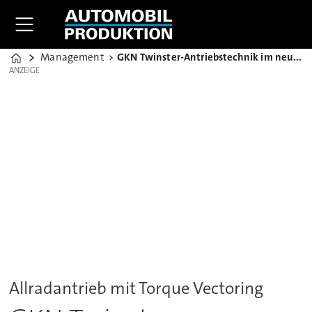
Management
GKN Twinster-Antriebstechnik im neuen Opel Insignia
Home
ANZEIGE
ANZEIGE
Allradantrieb mit Torque Vectoring