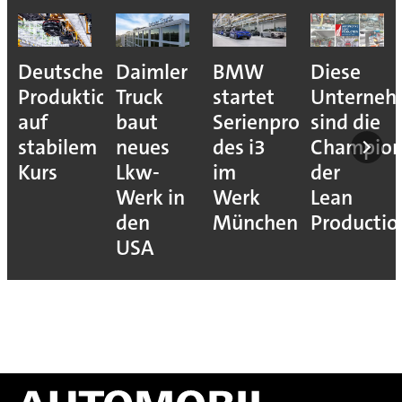
Deutsche
Daimler
BMW
Diese
Produktion
Truck
startet
Unterne
auf
baut
Serienproduktion
sind die
stabilem
neues
des i3
Champion
Kurs
Lkw-
im
der
Werk in
Werk
Lean
den
München
Productio
USA