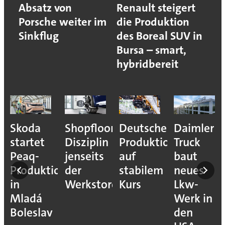
Absatz von
Renault steigert
Porsche weiter im
die Produktion
Sinkflug
des Boreal SUV in
Bursa – smart,
hybridbereit
Skoda
Shopfloor-
Deutsche
Daimler
startet
Disziplin
Produktion
Truck
Peaq-
jenseits
auf
baut
Produktion
der
stabilem
neues
in
Werkstore
Kurs
Lkw-
Mladá
Werk in
Boleslav
den