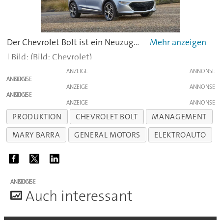
Der Chevrolet Bolt ist ein Neuzugang unter den Top 10 und kommt bei den meistverkauften Elektroautos mit gut 28.000 Einheiten auf Platz 10.
(Bild: Chevrolet)
ANZEIGE
ANZEIGE
ANZEIGE
ANZEIGE
ANZEIGE
PRODUKTION
CHEVROLET BOLT
MANAGEMENT
MARY BARRA
GENERAL MOTORS
ELEKTROAUTO
ANZEIGE
A
uch interessant