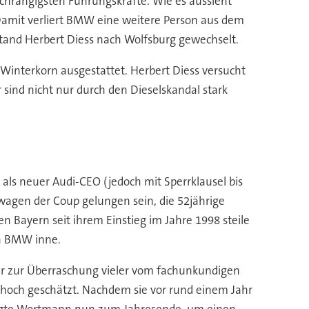
chrangigsten Führungskräfte. Wie es aussieht
 Damit verliert BMW eine weitere Person aus dem
and Herbert Diess nach Wolfsburg gewechselt.
 Winterkorn ausgestattet. Herbert Diess versucht
sind nicht nur durch den Dieselskandal stark
s neuer Audi-CEO (jedoch mit Sperrklausel bis
wagen der Coup gelungen sein, die 52jährige
 Bayern seit ihrem Einstieg im Jahre 1998 steile
n BMW inne.
der zur Überraschung vieler vom fachunkundigen
 hoch geschätzt. Nachdem sie vor rund einem Jahr
ndigte Wortmann nun zum Jahresende, um einen