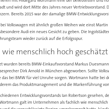
lieren mit Hildegard Wortmann eine der beliebtesten und ho
adt und wird dort Mitte des Jahres neuer Vertriebsvorstand.
ern. Bereits 2015 war der damalige BMW-Entwicklungsvorst
f bei Volkswagen mit ähnlich großen Weihen wie einst Martin
sondere Audi ein neues Gesicht zu geben. Die Ingolstädter 
hrungsteam wieder zurück auf die Erfolgsspur.
h wie menschlich hoch geschätzt
zt wurden bereits BMW-Einkaufsvorstand Markus Duesmann al
sesprecher Dirk Arnold in München abgeworben. Sollte Volks
das bei BMW für viel Unruhe sorgen. Wortmann hatte bei den
r anderem das Produktmanagement und die Markenführung vo
geschiedenen Entwicklungsvorstands Ian Robertson gesehen, 
d Wortmann galt im Unternehmen als fachlich wie menschlich
war und die vernachlässigte Region umgekrempelt hatte, kü