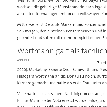
Was ist nur bei BMW los? Die Münchner Bayern ver
wechselt die gebürtige Münsteranerin nach Ingolst
absoluten Topmanagement an den Volkswagen Konz
Mittlerweile ist Diess als Marken- und Konzernche
Volkswagen, den einzelnen Konzernmarken und insbe
gebeutelt und sollen mit einem komplett neuen Fü
Wortmann galt als fachlic
ANZEIGE
Zulet
2020), Marketing-Experte Sven Schuwirth und Pres
Hildegard Wortmann an die Donau zu holen, dürfte 
Karriere gemacht und hatte als erste Frau unte
Viele hatten sie als sichere Nachfolgerin des aus
Philips-Mann Pieter Nota ersetzt wurde. Hildegar
als CEO Asien-Pazifik nach Singapur gewechselt 