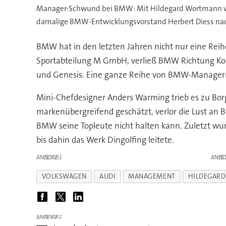
Manager-Schwund bei BMW: Mit Hildegard Wortmann ver
damalige BMW-Entwicklungsvorstand Herbert Diess nac
BMW hat in den letzten Jahren nicht nur eine Rei
Sportabteilung M GmbH, verließ BMW Richtung Kor
und Genesis. Eine ganze Reihe von BMW-Managern w
Mini-Chefdesigner Anders Warming trieb es zu Bo
markenübergreifend geschätzt, verlor die Lust an B
BMW seine Topleute nicht halten kann. Zuletzt w
bis dahin das Werk Dingolfing leitete.
ANZEIGE
ANZE
VOLKSWAGEN
AUDI
MANAGEMENT
HILDEGAR
ANZEIGE